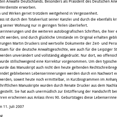
en Anwälte Deutschlands. Besonders als Präsident des Deutschen Anwa
 Verdienste erworben.
 und Wirken geriet trotzdem weitgehend in Vergessenheit.
ass ist durch den Totalverlust seiner Kanzlei und durch die ebenfalls k
g seiner Wohnung nur in geringen Teilen überliefert.
erinnerungen und die weiteren autobiografischen Schriften, die hier 
icht werden, sind durch glückliche Umstände im Original erhalten gebl
rungen Martin Druckers sind wertvolle Dokumente der Zeit- und Pers
tsam für die deutsche Anwaltsgeschichte, wie auch für die Leipziger St
werden unverändert und vollständig abgedruckt. Nur dort, wo offensich
 wurde stillschweigend eine Korrektur vorgenommen. Um den typische
wurde das Manuskript auch nicht den heute geltenden Rechtschreibreg
lendet gebliebenen Lebenserinnerungen werden durch ein Nachwort er
erden, soweit heute noch ermittelbar, in Kurzbiogrammen im Anhang 
hriftlichen Manuskripte wurden durch Renate Drucker aus dem Nachlas
gestellt. Sie hat auch unermüdlich zur Entzifferung der Handschrift be
hren erscheinen aus Anlass ihres 90. Geburtstages diese Lebenserinn
n 11. Juli 2007
ng