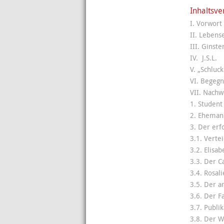
Inhaltsve
I. Vorwort
II. Leben
III. Ginste
IV. J.S.L.
V. „Schluck
VI. Begeg
VII. Nachw
1. Student 
2. Eheman
3. Der erf
3.1. Verte
3.2. Elisa
3.3. Der C
3.4. Rosal
3.5. Der a
3.6. Der F
3.7. Publik
3.8. Der Wi