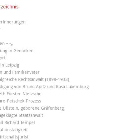
rzeichnis
serinnerungen
r
en – -„
nung in Gedanken
ort
in Leipzig
n und Familienvater
olgreiche Rechtsanwalt (1898-1933)
idigung von Bruno Apitz und Rosa Luxemburg
beth Förster-Nietzsche
aro-Petschek-Prozess
ie Ullstein, geborene Gräfenberg
ngeklagte Staatsanwalt
all Richard Tempel
ationstätigkeit
rtschaftsjurist