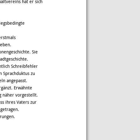
ltvereins hat er sich
riegsbedingte
erstmals
ieben.
onengeschichte. Sie
adtgeschichte.
tlich Schreibfehler
n Sprachduktus zu
eln angepasst.
gänzt. Erwähnte
näher vorgestellt.
s ihres Vaters zur
igetragen.
erungen.