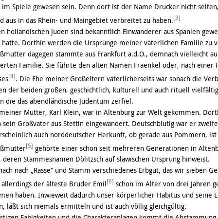
im Spiele gewesen sein. Denn dort ist der Name Drucker nicht selten,
[3]
d aus in das Rhein- und Maingebiet verbreitet zu haben.
n holländischen Juden sind bekanntlich Einwanderer aus Spanien gew
 hatte. Dorthin werden die Ursprünge meiner väterlichen Familie zu v
mutter dagegen stammte aus Frankfurt a.d.O., demnach vielleicht au
rten Familie. Sie führte den alten Namen Fraenkel oder, nach einer 
[4]
ses
. Die Ehe meiner Großeltern väterlicherseits war sonach die Ver
n der beiden großen, geschichtlich, kulturell und auch rituell vielfält
n die das abendländische Judentum zerfiel.
meiner Mutter, Karl Klein, war in Altenburg zur Welt gekommen. Dort
 sein Großvater aus Stettin eingewandert. Deutschblütig war er zweife
scheinlich auch norddeutscher Herkunft, ob gerade aus Pommern, ist n
[5]
oßmutter
gehörte einer schon seit mehreren Generationen in Alten
, deren Stammesnamen Dölitzsch auf slawischen Ursprung hinweist.
nach nach „Rasse“ und Stamm verschiedenes Erbgut, das wir sieben Ge
[6]
allerdings der älteste Bruder Emil
schon im Alter von drei Jahren g
en haben. Inwieweit dadurch unser körperlicher Habitus und seine L
 läßt sich niemals ermitteln und ist auch völlig gleichgültig.
istigen Fähigkeiten und die Charakteranlagen kommt die Abstammung n