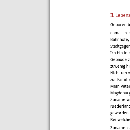
II. Leben
Geboren bi
damals rec
Bahnhofe, 
Stadtgegen
Ich bin in
Gebäude zu
zuwenig hi
Nicht um w
zur Famili
Mein Vater
Magdeburg 
Zuname wa
Niederlan
geworden.
Bei welch
Zunamens g