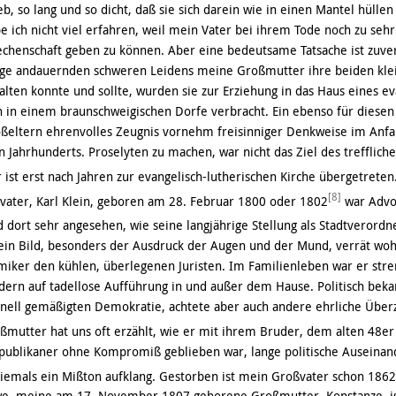
eb, so lang und so dicht, daß sie sich darein wie in einen Mantel hülle
 ich nicht viel erfahren, weil mein Vater bei ihrem Tode noch zu sehr
chenschaft geben zu können. Aber eine bedeutsame Tatsache ist zuverl
olge andauernden schweren Leidens meine Großmutter ihre beiden kle
lten konnte und sollte, wurden sie zur Erziehung in das Haus eines e
n in einem braunschweigischen Dorfe verbracht. Ein ebenso für diesen 
ßeltern ehrenvolles Zeugnis vornehm freisinniger Denkweise im Anfa
n Jahrhunderts. Proselyten zu machen, war nicht das Ziel des trefflic
 ist erst nach Jahren zur evangelisch-lutherischen Kirche übergetreten
[8]
ater, Karl Klein, geboren am 28. Februar 1800 oder 1802
war Advo
d dort sehr angesehen, wie seine langjährige Stellung als Stadtverord
ein Bild, besonders der Ausdruck der Augen und der Mund, verrät wo
iker den kühlen, überlegenen Juristen. Im Familienleben war er stren
dern auf tadellose Aufführung in und außer dem Hause. Politisch bekan
onell gemäßigten Demokratie, achtete aber auch andere ehrliche Übe
mutter hat uns oft erzählt, wie er mit ihrem Bruder, dem alten 48er 
publikaner ohne Kompromiß geblieben war, lange politische Auseinan
iemals ein Mißton aufklang. Gestorben ist mein Großvater schon 1862
we, meine am 17. November 1807 geborene Großmutter, Konstanze, ist