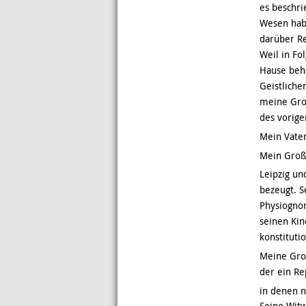
es beschri
Wesen habe
darüber Re
Weil in F
Hause beha
Geistliche
meine Gro
des vorige
Mein Vater
Mein Großv
Leipzig un
bezeugt. S
Physiognom
seinen Kin
konstituti
Meine Groß
der ein Re
in denen n
Seine Wit