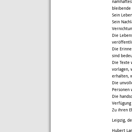
namhaftest
bleibende
Sein Leben
Sein Nachl
Vernichtun
Die Lebens
veröffentl
Die Erinne
sind bedeu
Die Texte 
vorlagen,
erhalten, 
Die unvol
Personen w
Die handsc
Verfügung 
Zu ihren E
Leipzig, de
Hubert La