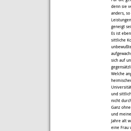
denn sie v
anders, s
Leistungen
geneigt se
Es ist ebe
sittliche 
unbewußten
aufgewachs
sich auf u
gegensätzl
Welche ang
heimischen
Universitä
und sittli
nicht durc
Ganz ohne 
und meiner
Jahre alt 
eine Frau 