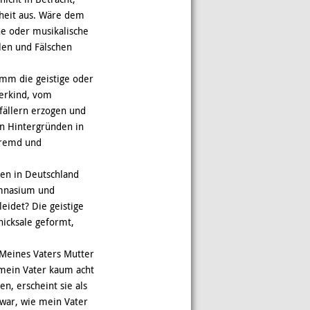
enheit aus. Wäre dem
e oder musikalische
len und Fälschen
amm die geistige oder
herkind, vom
fällern erzogen und
en Hintergründen in
 fremd und
ren in Deutschland
ymnasium und
eidet? Die geistige
hicksale geformt,
 Meines Vaters Mutter
 mein Vater kaum acht
en, erscheint sie als
s war, wie mein Vater