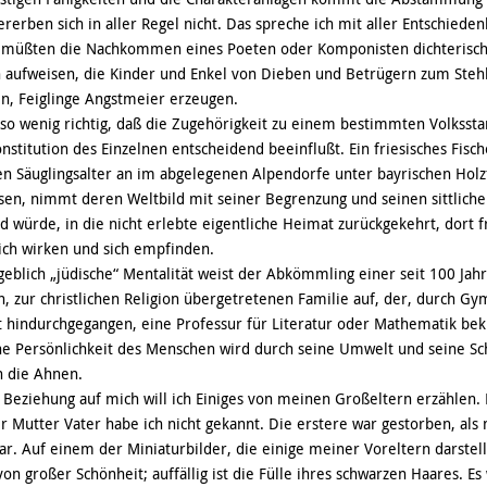
ererben sich in aller Regel nicht. Das spreche ich mit aller Entschied
o müßten die Nachkommen eines Poeten oder Komponisten dichterisch
 aufweisen, die Kinder und Enkel von Dieben und Betrügern zum Steh
in, Feiglinge Angstmeier erzeugen.
nso wenig richtig, daß die Zugehörigkeit zu einem bestimmten Volksst
Konstitution des Einzelnen entscheidend beeinflußt. Ein friesisches Fisc
 Säuglingsalter an im abgelegenen Alpendorfe unter bayrischen Holz
en, nimmt deren Weltbild mit seiner Begrenzung und seinen sittlich
nd würde, in die nicht erlebte eigentliche Heimat zurückgekehrt, dort
ich wirken und sich empfinden.
eblich „jüdische“ Mentalität weist der Abkömmling einer seit 100 Jah
, zur christlichen Religion übergetretenen Familie auf, der, durch G
t hindurchgegangen, eine Professur für Literatur oder Mathematik bekl
che Persönlichkeit des Menschen wird durch seine Umwelt und seine Sc
h die Ahnen.
Beziehung auf mich will ich Einiges von meinen Großeltern erzählen.
 Mutter Vater habe ich nicht gekannt. Die erstere war gestorben, als
war. Auf einem der Miniaturbilder, die einige meiner Voreltern darstell
von großer Schönheit; auffällig ist die Fülle ihres schwarzen Haares. E