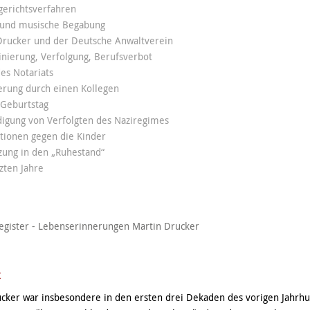
gerichtsverfahren
- und musische Begabung
Drucker und der Deutsche Anwaltverein
inierung, Verfolgung, Berufsverbot
des Notariats
erung durch einen Kollegen
 Geburtstag
digung von Verfolgten des Naziregimes
ktionen gegen die Kinder
zung in den „Ruhestand“
tzten Jahre
egister - Lebenserinnerungen Martin Drucker
t
cker war insbesondere in den ersten drei Dekaden des vorigen Jahrhu