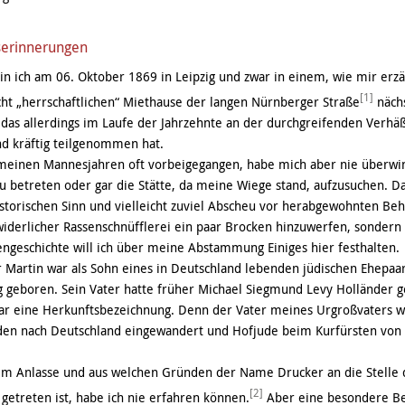
serinnerungen
n ich am 06. Oktober 1869 in Leipzig und zwar in einem, wie mir erzä
[1]
ht „herrschaftlichen“ Miethause der langen Nürnberger Straße
näch
das allerdings im Laufe der Jahrzehnte an der durchgreifenden Verhäß
d kräftig teilgenommen hat.
 meinen Mannesjahren oft vorbeigegangen, habe mich aber nie überwi
 betreten oder gar die Stätte, da meine Wiege stand, aufzusuchen. D
storischen Sinn und vielleicht zuviel Abscheu vor herabgewohnten Be
iderlicher Rassenschnüfflerei ein paar Brocken hinzuwerfen, sondern l
engeschichte will ich über meine Abstammung Einiges hier festhalten.
 Martin war als Sohn eines in Deutschland lebenden jüdischen Ehepaa
geboren. Sein Vater hatte früher Michael Siegmund Levy Holländer 
r eine Herkunftsbezeichnung. Denn der Vater meines Urgroßvaters w
den nach Deutschland eingewandert und Hofjude beim Kurfürsten von 
em Anlasse und aus welchen Gründen der Name Drucker an die Stelle 
[2]
etreten ist, habe ich nie erfahren können.
Aber eine besondere Be