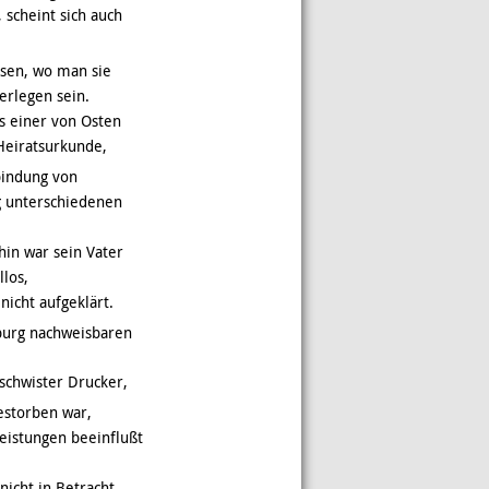
 scheint sich auch
esen, wo man sie
erlegen sein.
s einer von Osten
Heiratsurkunde,
bindung von
ig unterschiedenen
hin war sein Vater
llos,
icht aufgeklärt.
burg nachweisbaren
schwister Drucker,
estorben war,
eistungen beeinflußt
icht in Betracht,