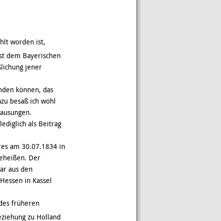
hlt worden ist,
st dem Bayerischen
lichung jener
nden können, das
azu besaß ich wohl
hausungen.
ediglich als Beitrag
res am 30.07.1834 in
geheißen. Der
ar aus den
Hessen in Kassel
des früheren
ziehung zu Holland