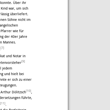
n konnte. Über ihr
 Kind war, um sich
ässig überliefert.
inen Söhne nicht im
vangelischen
Pfarrer wie für
ng der 40er Jahre
hen Mannes.
[7]
.
kat und Notar in
[9]
netenvorsteher
hl jedem
g und hielt bei
nte er sich zu einer
rzeugungen.
[10]
Arthur Dölitzsch
,
dersetzungen führte,
[11]
.
 die Begleiterin