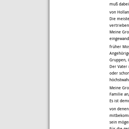
muß dabei 
von Hollan
Die meiste
vertrieben
Meine Groß
eingewande
früher Mo
Angehörige
Gruppen, i
Der Vater 
oder schon
höchstwahr
Meine Gr
Familie an
Es ist dem
von denen 
mitbekomm
sein mögen,
Für die ge