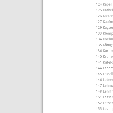
124 Kapel,
125 Kaskel
126 Kastan
127 Kaufm
129 Kayser
133 Klempe
134 Koehn
135 Königs
136 Koritz
140 Kronac
141 Kufeld
144 Landma
145 Lassal
146 Lebrec
147 Lehma
148 Lehrf
151 Lesser
152 Lesser
155 Levita