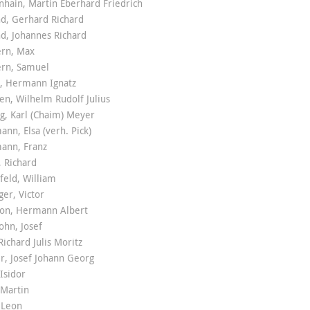
hain, Martin Eberhard Friedrich
d, Gerhard Richard
d, Johannes Richard
ern, Max
ern, Samuel
r, Hermann Ignatz
n, Wilhelm Rudolf Julius
g, Karl (Chaim) Meyer
nn, Elsa (verh. Pick)
ann, Franz
 Richard
feld, William
er, Victor
son, Hermann Albert
ohn, Josef
Richard Julis Moritz
r, Josef Johann Georg
Isidor
 Martin
, Leon