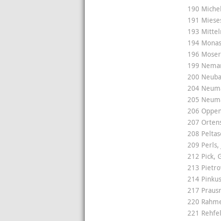
190 Michel
191 Mieses
193 Mitte
194 Monas
196 Moser
199 Neman
200 Neuba
204 Neuma
205 Neuma
206 Oppen
207 Ortens
208 Pelta
209 Perls,
212 Pick, 
213 Pietro
214 Pinku
217 Prausn
220 Rahmer
221 Rehfe