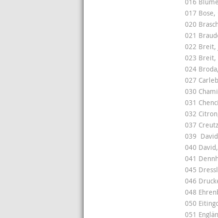
016 Blumen
017 Bose, 
020 Brasch
021 Braud
022 Breit,
023 Breit
024 Broda
027 Carleb
030 Chami
031 Chenci
032 Citron
037 Creutz
039 David
040 David,
041 Dennh
045 Dressl
046 Drucke
048 Ehrenb
050 Eiting
051 Englä