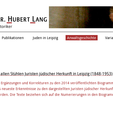
Eduard Einschlag
Publikationen
Juden in Leipzig
Anwaltsgeschichte
Vari
allen Stühlen Juristen jüdischer Herkunft in Leipzig (1848-1953)
n Ergänzungen und Korrekturen zu den 2014 veröffentlichten Biogram
 neueste Erkenntnisse zu den dargestellten Juristen jüdischer Herkun
erden. Die Texte beziehen sich auf die Numerierungen in den Biogra