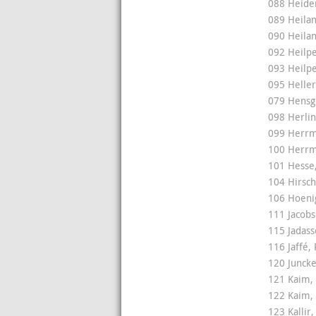
088 Heiden
089 Heilan
090 Heilan
092 Heilp
093 Heilp
095 Helle
079 Hensge
098 Herlin
099 Herrma
100 Herrm
101 Hesse,
104 Hirsch
106 Hoenig
111 Jacob
115 Jadass
116 Jaffé, 
120 Juncke
121 Kaim, 
122 Kaim,
123 Kallir