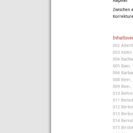
Kapitel
Zwischen a
Korrektur
Inhaltsve
002 Alter
003 Asten 
004 Bachwi
005 Baer, 
006 Barban
008 Beer,
009 Beer, 
010 Behren
011 Bensc
012 Berko
013 Berkow
014 Bernst
015 Birckn