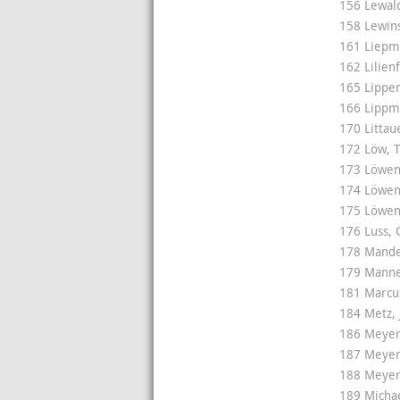
156 Lewald
158 Lewins
161 Liepm
162 Lilienf
165 Lipper
166 Lippm
170 Littau
172 Löw, 
173 Löwen
174 Löwen
175 Löwens
176 Luss, 
178 Mande
179 Manne
181 Marcus
184 Metz, 
186 Meyer
187 Meyer
188 Meyer
189 Michae