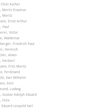
 Chiel Ascher
, Moritz Erasmus
, Moritz
ann, Ernst Arthur
, Paul
rer, Victor
e, Waldemar
berger, Friedrich Paul
er, Heinrich
her, Alwin
, Herbert
nn, Fritz Moritz
le, Ferdinand
ht, Karl Wilhelm
nn, Emil
reund, Ludwig
, Gustav Adolph Eduard
, Felix
, Eduard Leopold Karl