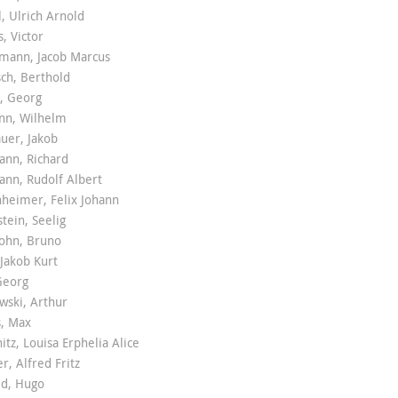
, Ulrich Arnold
, Victor
lmann, Jacob Marcus
ch, Berthold
, Georg
n, Wilhelm
uer, Jakob
nn, Richard
nn, Rudolf Albert
heimer, Felix Johann
tein, Seelig
sohn, Bruno
 Jakob Kurt
Georg
wski, Arthur
s, Max
itz, Louisa Erphelia Alice
, Alfred Fritz
ld, Hugo