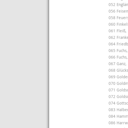
052 Englä
056 Feise
058 Feuers
060 Finkel
061 Fleiß,
062 Franke
064 Friedb
065 Fuchs,
066 Fuchs
067 Ganz, 
068 Glück
069 Golden
070 Goldm
071 Golds
072 Golds
074 Gotts
083 Halbe
084 Hamme
086 Harrwi