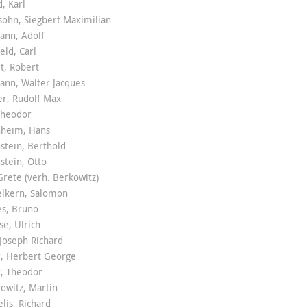
, Karl
ohn, Siegbert Maximilian
ann, Adolf
eld, Carl
t, Robert
ann, Walter Jacques
er, Rudolf Max
Theodor
heim, Hans
stein, Berthold
tein, Otto
Grete (verh. Berkowitz)
lkern, Salomon
s, Bruno
e, Ulrich
Joseph Richard
, Herbert George
, Theodor
owitz, Martin
lis, Richard