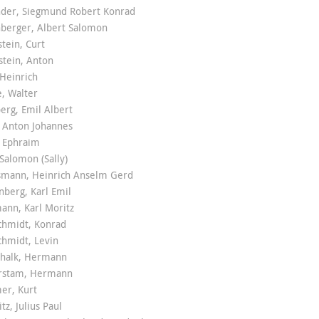
nder, Siegmund Robert Konrad
nberger, Albert Salomon
tein, Curt
stein, Anton
 Heinrich
, Walter
erg, Emil Albert
 Anton Johannes
, Ephraim
Salomon (Sally)
smann, Heinrich Anselm Gerd
berg, Karl Emil
ann, Karl Moritz
chmidt, Konrad
chmidt, Levin
chalk, Hermann
rstam, Hermann
r, Kurt
tz, Julius Paul