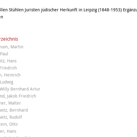
llen Stühlen Juristen jüdischer Herkunft in Leipzig (1848-1953) Ergän
en
rzeichnis
thum, Martin
Paul
tz, Hans
Friedrich
, Heinrich
 Ludwig
Willy Bernhard Artur
d, Jakob Friedrich
her, Walter
witz, Bernhard
itz, Rudolf
ein, Otto
er, Hans