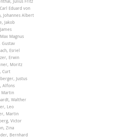
thal, Julius Fritz
Carl Eduard von
, Johannes Albert
e, Jakob
 James
, Max Magnus
, Gustav
ach, Esriel
zer, Erwin
ner, Moritz
, Curt
berger, Justus
, Alfons
 Martin
ardt, Walther
er, Leo
r, Martin
erg, Victor
on, Zina
nder, Bernhard