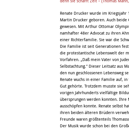
denn sie schafft Zeit – (Thomas Mann,
Renate Drucker wurde im Kriegsjahr 1
Martin Drucker geboren. Auch beide 
gewesen. Mit Arthur Ottomar Olympiu
namhafter 48er Advocat zu ihren Ah
einer Richterfamilie. Sie war die Sch
Die Familie ist seit Generationen fes
die protestantische Lebenswelt der m
Vorfahren. „Daß mein Vater von Jude
Selbstachtung.“ Dieser Leitsatz aus 
den nun geschlossenen Lebensweg sei
Renate wuchs in einer Familie auf, i
Gut gehörte. Trotzdem musste sie seh
vorigen Jahrhunderts vielfältige Bild
übersprungen werden konnten. Ihre Mut
ausschöpfen konnte. Renate selbst ha
ihren beiden älteren Brüdern verweh
Freunde waren größtenteils Thomassc
Der Musik wurde schon bei den Großel