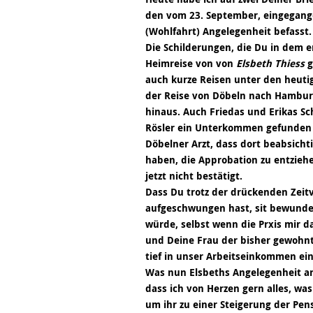
den vom 23. September, eingegang
(Wohlfahrt) Angelegenheit befasst.
Die Schilderungen, die Du in dem e
Heimreise von von
Elsbeth Thiess
g
auch kurze Reisen unter den heuti
der Reise von Döbeln nach Hambur
hinaus. Auch Friedas und Erikas Schi
Rösler ein Unterkommen gefunden 
Döbelner Arzt, dass dort beabsichti
haben, die Approbation zu entziehe
jetzt nicht bestätigt.
Dass Du trotz der drückenden Zeitve
aufgeschwungen hast, sit bewunder
würde, selbst wenn die Prxis mir da
und Deine Frau der bisher gewohnte
tief in unser Arbeitseinkommen ein
Was nun Elsbeths Angelegenheit an
dass ich von Herzen gern alles, w
um ihr zu einer Steigerung der Pen