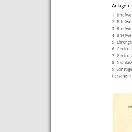
Anlagen
1. Briefwe
2. Briefwe
3. Briefwe
4. Briefw
5. Ehrenge
6. Gertrud
7. Gertrud
8. Nachlas
9. Sonstig
Personenre