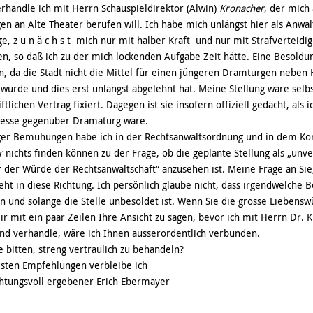
erhandle ich mit Herrn Schauspieldirektor (Alwin)
Kronacher
, der mich 
n an Alte Theater berufen will. Ich habe mich unlängst hier als Anwa
ge, z u n ä c h s t mich nur mit halber Kraft und nur mit Strafverteidi
en, so daß ich zu der mich lockenden Aufgabe Zeit hätte. Eine Besoldun
, da die Stadt nicht die Mittel für einen jüngeren Dramturgen neben 
 würde und dies erst unlängst abgelehnt hat. Meine Stellung wäre selbs
ftlichen Vertrag fixiert. Dagegen ist sie insofern offiziell gedacht, als 
resse gegenüber Dramaturg wäre.
riger Bemühungen habe ich in der Rechtsanwaltsordnung und in dem K
r
nichts finden können zu der Frage, ob die geplante Stellung als „un
 der Würde der Rechtsanwaltschaft“ anzusehen ist. Meine Frage an Si
 geht in diese Richtung. Ich persönlich glaube nicht, dass irgendwelche
 und solange die Stelle unbesoldet ist. Wenn Sie die grosse Liebensw
r mit ein paar Zeilen Ihre Ansicht zu sagen, bevor ich mit Herrn Dr. 
nd verhandle, wäre ich Ihnen ausserordentlich verbunden.
ie bitten, streng vertraulich zu behandeln?
esten Empfehlungen verbleibe ich
htungsvoll ergebener Erich Ebermayer