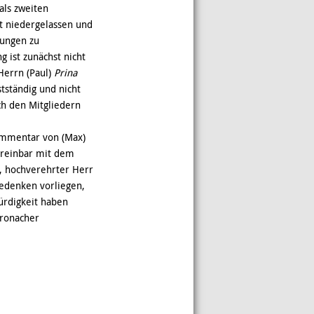
als zweiten
lt niedergelassen und
gungen zu
g ist zunächst nicht
Herrn (Paul)
Prina
tständig und nicht
ich den Mitgliedern
ommentar von (Max)
vereinbar mit dem
e, hochverehrter Herr
 Bedenken vorliegen,
ürdigkeit haben
Kronacher