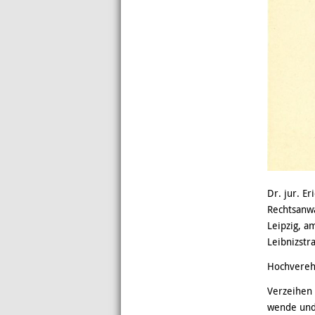
Dr. jur. E
Rechtsanw
Leipzig, a
Leibnizstr
Hochverehr
Verzeihen 
wende und 