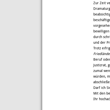
Zur Zeit v
Dramaturge
beabsichti
beschäftig
vorgesehen
bewilligen
durch schri
und der P
Trotz eif
Friedlände
Beruf oder
Justizrat,
zumal wenn
würden, mi
abschließe
Darf ich S
Mit den b
Ihr hochac