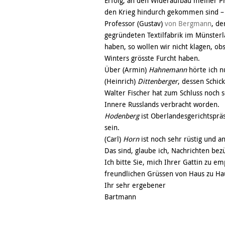
Erfolg, an den Wideraufbau meiner P
den Krieg hindurch gekommen sind – de
Professor (Gustav)
von Bergmann
, de
gegründeten Textilfabrik im Münsterl
haben, so wollen wir nicht klagen, 
Winters grösste Furcht haben.
Über (Armin)
Hahnemann
hörte ich 
(Heinrich)
Dittenberger
, dessen Schick
Walter Fischer hat zum Schluss noch 
Innere Russlands verbracht worden.
Hodenberg
ist Oberlandesgerichtsprä
sein.
(Carl)
Horn
ist noch sehr rüstig und an
Das sind, glaube ich, Nachrichten bezü
Ich bitte Sie, mich Ihrer Gattin zu e
freundlichen Grüssen von Haus zu Ha
Ihr sehr ergebener
Bartmann