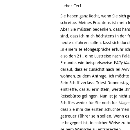
Lieber Cerf !
Sie haben ganz Recht, wenn Sie sich g
schreibe. Meines Erachtens ist mein 
Aber Sie müssen bedenken, dass hand
sind, dass ich mich höchstens in der f
heute erfahren sollen, lässt sich dur
In einem Telefongespräche erfuhr ich
also den 21., eine Lustreise nach Palä
Freunde, wie beispielsweise
Willy Ka
darauf, dass er zunächst nach Tel Aviv
wohnen, zu dem Antrage, ich möchte 
Sein Schiff verlässt Triest Donnerstag,
eintreffe, das zu ermitteln, werde Ih
Reisebüros gelingen. Nun ist ja nicht
Schiffes weder für Sie noch für
Magnu
dass Sie ihm die ersten schüchternen
getreuer Führer sein sollen. Wenn es 
je begegnet ist, in solcher Weise zu 
seinem Wunsche zu entsprechen.