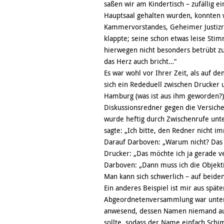
saßen wir am Kindertisch – zufällig e
Hauptsaal gehalten wurden, konnten w
Kammervorstandes, Geheimer Justiz
klappte; seine schon etwas leise Stim
hierwegen nicht besonders betrübt zu s
das Herz auch bricht…“
Es war wohl vor Ihrer Zeit, als auf 
sich ein Rededuell zwischen Drucker 
Hamburg (was ist aus ihm geworden?)
Diskussionsredner gegen die Versich
wurde heftig durch Zwischenrufe unter
sagte: „Ich bitte, den Redner nicht i
Darauf Darboven: „Warum nicht? Das 
Drucker: „Das möchte ich ja gerade 
Darboven: „Dann muss ich die Objekti
Man kann sich schwerlich – auf beiden
Ein anderes Beispiel ist mir aus späte
Abgeordnetenversammlung war unter
anwesend, dessen Namen niemand aus
sollte, sodass der Name einfach Schi