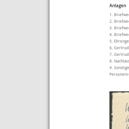
Anlagen
1. Briefwe
2. Briefwe
3. Briefwe
4. Briefw
5. Ehrenge
6. Gertrud
7. Gertrud
8. Nachlas
9. Sonstig
Personenre