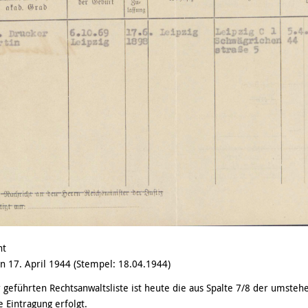
ht
en 17. April 1944 (Stempel: 18.04.1944)
r geführten Rechtsanwaltsliste ist heute die aus Spalte 7/8 der umsteh
e Eintragung erfolgt.