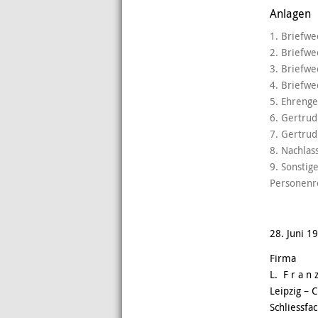
Anlagen
1. Briefwe
2. Briefwe
3. Briefwe
4. Briefw
5. Ehrenge
6. Gertrud
7. Gertrud
8. Nachlas
9. Sonstig
Personenre
28. Juni 1
Firma
L. F r a n
Leipzig – C
Schliessfa