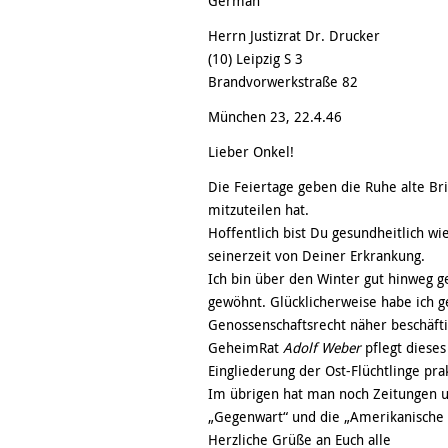
German
Herrn Justizrat Dr. Drucker
(10) Leipzig S 3
Brandvorwerkstraße 82
München 23, 22.4.46
Lieber Onkel!
Die Feiertage geben die Ruhe alte B
mitzuteilen hat.
Hoffentlich bist Du gesundheitlich wi
seinerzeit von Deiner Erkrankung.
Ich bin über den Winter gut hinweg 
gewöhnt. Glücklicherweise habe ich 
Genossenschaftsrecht näher beschäftig
GeheimRat
Adolf Weber
pflegt dieses
Eingliederung der Ost-Flüchtlinge pr
Im übrigen hat man noch Zeitungen un
„Gegenwart“ und die „Amerikanische
Herzliche Grüße an Euch alle