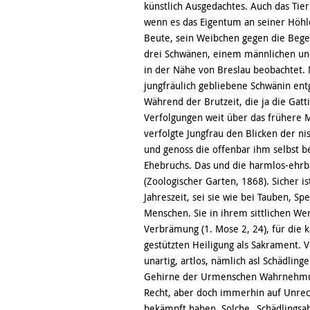
künstlich Ausgedachtes. Auch das Tie
wenn es das Eigentum an seiner Höhl
Beute, sein Weibchen gegen die Begeh
drei Schwänen, einem männlichen und 
in der Nähe von Breslau beobachtet. 
jungfräulich gebliebene Schwänin ent
Während der Brutzeit, die ja die Gatt
Verfolgungen weit über das frühere M
verfolgte Jungfrau den Blicken der ni
und genoss die offenbar ihm selbst b
Ehebruchs. Das und die harmlos-ehrba
(Zoologischer Garten, 1868). Sicher is
Jahreszeit, sei sie wie bei Tauben, Sp
Menschen. Sie in ihrem sittlichen Wer
Verbrämung (1. Mose 2, 24), für die k
gestützten Heiligung als Sakrament. 
unartig, artlos, nämlich asl Schädli
Gehirne der Urmenschen Wahrnehmun
Recht, aber doch immerhin auf Unrech
bekämpft haben. Solche „Schädlingsa