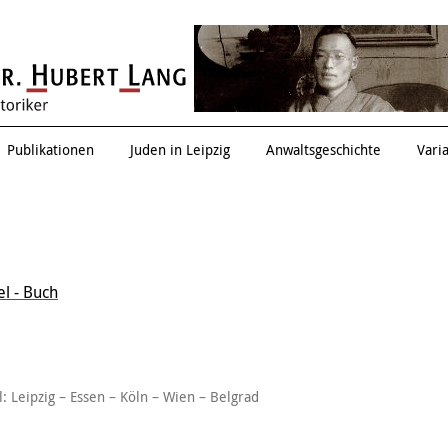
Renate Drucker
Publikationen
Juden in Leipzig
Anwaltsgeschichte
Vari
el - Buch
l: Leipzig – Essen – Köln – Wien – Belgrad