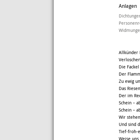
Anlagen
Dichtunge
Personenre
Widmunge
Allkünder 
Verloschen
Die Fackel
Der Flam
Zu ewig un
Das Riese
Der im Re
Schein – a
Schein – a
Wir stehe
Und sind d
Tief-froh-
Weise uns 