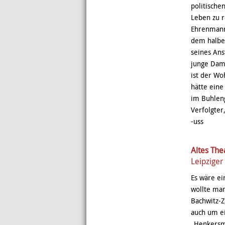
politische
Leben zu r
Ehrenmann 
dem halben
seines Ans
junge Dam
ist der Wo
hätte ein
im Buhleng
Verfolgter
-uss
Altes The
Leipziger
Es wäre ei
wollte man
Bachwitz-Z
auch um ei
„Henkersma