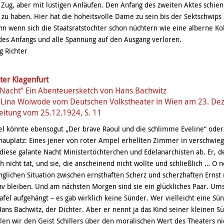
Zug, aber mit lustigen Anläufen. Den Anfang des zweiten Aktes schien 
zu haben. Hier hat die hoheitsvolle Dame zu sein bis der Sektschwip
n wenn sich die Staatsratstochter schon nüchtern wie eine alberne Kok
 des Anfangs und alle Spannung auf den Ausgang verloren.
g Richter
ter Klagenfurt
 Nacht“ Ein Abenteuersketch von Hans Bachwitz
l Lina Woiwode vom Deutschen Volkstheater in Wien am 23. D
eitung vom 25.12.1924, S. 11
el könnte ebensogut „Der brave Raoul und die schlimme Eveline“ oder
hauplatz: Eines jener von roter Ampel erhellten Zimmer in verschwi
h diese galante Nacht Ministertöchterchen und Edelanarchisten ab. Er, 
h nicht tat, und sie, die anscheinend nicht wollte und schließlich … O ne
nglichen Situation zwischen ernsthaften Scherz und scherzhaften Erns
av bleiben. Und am nächsten Morgen sind sie ein glückliches Paar. Ums
fel aufgehängt – es gab wirklich keine Sünder. Wer vielleicht eine Sü
 Hans Bachwitz, der Dichter. Aber er nennt ja das Kind seiner kleinen 
en wir den Geist Schillers über den moralischen Wert des Theaters n