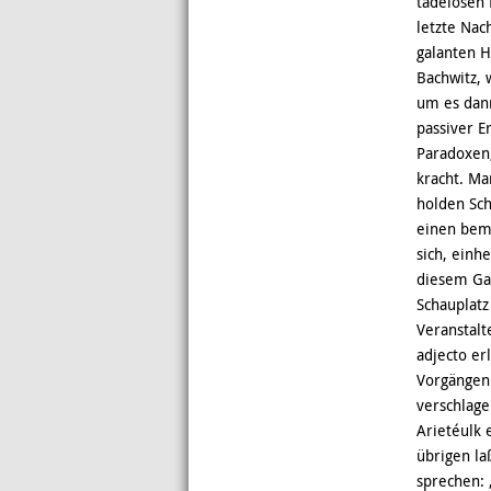
tadelosen 
letzte Nac
galanten H
Bachwitz,
um es dann
passiver E
Paradoxen,
kracht. Ma
holden Sch
einen beme
sich, einh
diesem Gar
Schauplatz
Veranstalt
adjecto er
Vorgängen 
verschlage
Arietéulk 
übrigen la
sprechen: 