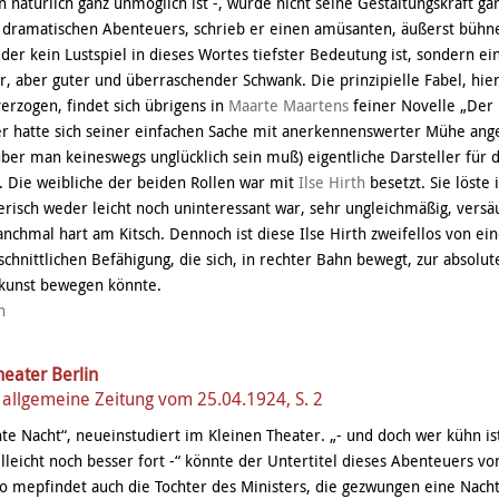
n natürlich ganz unmöglich ist -, würde nicht seine Gestaltungskraft gan
s dramatischen Abenteuers, schrieb er einen amüsanten, äußerst büh
 der kein Lustspiel in dieses Wortes tiefster Bedeutung ist, sondern ein
r, aber guter und überraschender Schwank. Die prinzipielle Fabel, hier 
verzogen, findet sich übrigens in
Maarte Maartens
feiner Novelle „Der 
er hatte sich seiner einfachen Sache mit anerkennenswerter Mühe an
ber man keineswegs unglücklich sein muß) eigentliche Darsteller für 
 Die weibliche der beiden Rollen war mit
Ilse Hirth
besetzt. Sie löste 
erisch weder leicht noch uninteressant war, sehr ungleichmäßig, versä
anchmal hart am Kitsch. Dennoch ist diese Ilse Hirth zweifellos von e
chnittlichen Befähigung, die sich, in rechter Bahn bewegt, zur absolu
lkunst bewegen könnte.
n
heater Berlin
allgemeine Zeitung vom 25.04.1924, S. 2
nte Nacht“, neueinstudiert im Kleinen Theater. „- und doch wer kühn i
leicht noch besser fort -“ könnte der Untertitel dieses Abenteuers v
o mepfindet auch die Tochter des Ministers, die gezwungen eine Nach