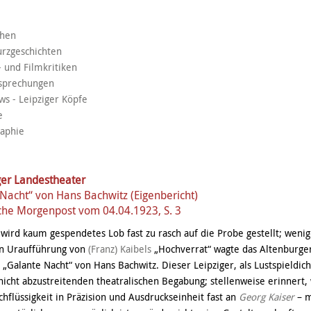
chen
urzgeschichten
- und Filmkritiken
sprechungen
ews - Leipziger Köpfe
e
raphie
ger Landestheater
Nacht“ von Hans Bachwitz (Eigenbericht)
che Morgenpost vom 04.04.1923, S. 3
ird kaum gespendetes Lob fast zu rasch auf die Probe gestellt; wenig
n Uraufführung von
(Franz) Kaibels
„Hochverrat“ wagte das Altenburge
 „Galante Nacht“ von Hans Bachwitz. Dieser Leipziger, als Lustspieldich
nicht abzustreitenden theatralischen Begabung; stellenweise erinnert,
chflüssigkeit in Präzision und Ausdruckseinheit fast an
Georg Kaiser
– m