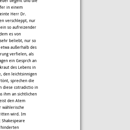
lieder begeht und die
pfer in einem
einte Herr Dr.
n verschleppt, nur
 ein so aufreizender
n dem es von
sehr beliebt, nur so
 etwa außerhalb des
ung verfielen, als
sagen ein Gesprch an
kraut des Lebens in
, den leichtsinnigen
rtönt, sprechen die
 diese cotradictio in
as ihm an sichtlichen
Geist den Atem
hr wählerische
itten wird. Im
t Shakespeare
rhinderten