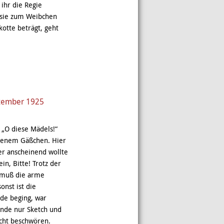
ihr die Regie
s sie zum Weibchen
otte beträgt, geht
ezember 1925
 „O diese Mädels!“
egenem Gäßchen. Hier
der anscheinend wollte
in, Bitte! Trotz der
t muß die arme
onst ist die
nde beging, war
Sünde nur Sketch und
icht beschwören.