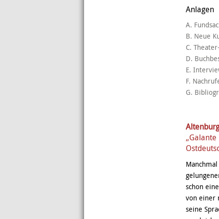
Anlagen
A. Fundsa
B. Neue K
C. Theater
D. Buchbe
E. Intervi
F. Nachruf
G. Bibliog
Altenbur
„Galante 
Ostdeuts
Manchmal w
gelungene
schon eine
von einer 
seine Spra