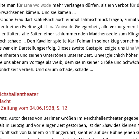
ollte man für
Lina Woiwode
mehr verlangen dürfen, als ein Verbot für d
 Erwachsenen kämen. Und sie kamen …
schöne Frau darf schließlich auch einmal Talmischmuck tragen, zumal w
der kleinen Eveline gibt
Lina Woiwode
Gelegenheit, alle verborgenen 
 entfalten, alle Saiten einer schlummernden Mädchenseele zum Klinge
ch schade … Den Kavalier spielte Karl Felmar in seiner klug-vornehme
 war ein Darstellungserfolg. Dieses zweite Gastspiel zeigte uns
Lina 
Feinheiten und seinen Untertönen unserer Zeit. Unvergleichlich höher 
ie uns aber am Vortage als Weib, dem sie in seiner Größe und Schwäche
önlichkeit verlieh. Und darum schade, schade …
ichshallentheater
Nacht
 Zeitung vom 04.06.1928, S. 12
itz, Autor dieses von Berliner Größen im Reichshallentheater gegeben
lt in Leipzig und vor einiger Zeit gestorben, ist der Shaw des kleinen
 fühlt sich von kühnem Griff angerührt, sieht er auf der Bühne jenen