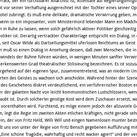
Frack, der ein furchtbarer Anarchist ist, Attentate auf Regierungsmitg
ht vor seiner Verhaftung ausgerechnet mit der Tochter eines seiner O
otel zubringt. Es muß eine delikate, dramatische Verwirrung geben, m
 wenn so ein imposanter, vom Ministermord lebender Mann ein Mädche
 in Ruhe zu lassen, wenn solch gefährlich aktiver Politiker gleichzeitig
rotiker ist. Derartig vertrackter Charakterlage entspricht ein Dialog, i
 seit Oscar Wilde als Dartsellungsmittel uferlosen Reichtums an Geist 
n muß so einen Dialog in Ansehung dessen, daß zwei Menschen, die in
windels der Bühne führen würden, in wenigen Minuten sanfter Verwirr
rkenswerten Grad theatralischer Stilisieurng bezeichnen. Es ist sozu
ergehend auf der eigenen Spur, zusammentretend, was an niederm Un
ten des Geistes zu wachsen sich anschickte. Während hinter der Szene
 des Geschehens diskret verdeutlichend, ein verführerischer Boston e
er der galanten Nacht von leicht kommunistischen Lustschlössern, wenn
laubt ist. Durch solcherlei geistige Kost wird dem Zuschauer ersetzt, w
vorenthalten wird. Fürchtend, es möge einem jedoch der allzuviele 
n, legt die Regie im zweiten Akten etlichen kräftigen, nicht gerade se
ein, der von Fritz Held, Willi Will und eingen Namenlosen munter bestr
ßt uns von unter der Regie von Fritz Bensch gegebenen Aufführung mi
„Eine schöne Tragödie, wahrhaftig und recht wacker agiert“ und der ve