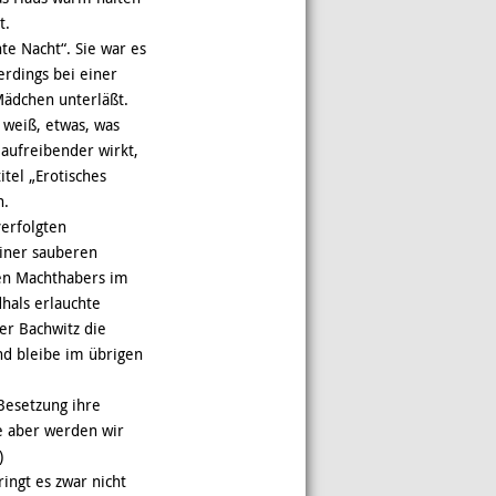
t.
e Nacht“. Sie war es
erdings bei einer
 Mädchen unterläßt.
 weiß, etwas, was
 aufreibender wirkt,
itel „Erotisches
n.
erfolgten
einer sauberen
en Machthabers im
hals erlauchte
ter Bachwitz die
d bleibe im übrigen
Besetzung ihre
e aber werden wir
)
ingt es zwar nicht