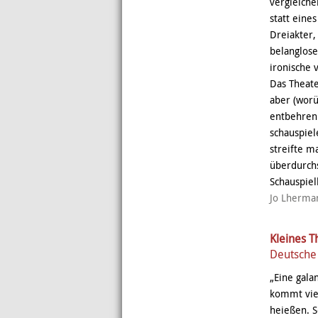
vergleiche
statt eine
Dreiakter,
belanglose
ironische 
Das Theat
aber (worü
entbehren.
schauspiel
streifte m
überdurchs
Schauspie
Jo Lherma
Kleines T
Deutsche 
„Eine gala
kommt viel
heießen. S