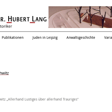
Renate Drucker
Publikationen
Juden in Leipzig
Anwaltsgeschichte
Vari
hwitz
itz „Allerhand Lustiges über allerhand Trauriges“