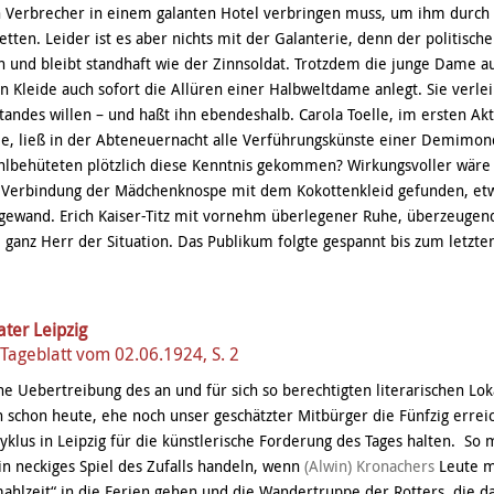
n Verbrecher in einem galanten Hotel verbringen muss, um ihm durch
etten. Leider ist es aber nichts mit der Galanterie, denn der politische
und bleibt standhaft wie der Zinnsoldat. Trotzdem die junge Dame au
 Kleide auch sofort die Allüren einer Halbweltdame anlegt. Sie verlei
tandes willen – und haßt ihn ebendeshalb. Carola Toelle, im ersten A
e, ließ in der Abteneuernacht alle Verführungskünste einer Demimon
hlbehüteten plötzlich diese Kenntnis gekommen? Wirkungsvoller wäre 
e Verbindung der Mädchenknospe mit dem Kokottenkleid gefunden, etw
ewand. Erich Kaiser-Titz mit vornehm überlegener Ruhe, überzeugend 
, ganz Herr der Situation. Das Publikum folgte gespannt bis zum letzte
ater Leipzig
 Tageblatt vom 02.06.1924, S. 2
ne Uebertreibung des an und für sich so berechtigten literarischen Lok
 schon heute, ehe noch unser geschätzter Mitbürger die Fünfzig erreic
yklus in Leipzig für die künstlerische Forderung des Tages halten. So 
n neckiges Spiel des Zufalls handeln, wenn
(Alwin) Kronachers
Leute m
hlzeit“ in die Ferien gehen und die Wandertruppe der Rotters, die d