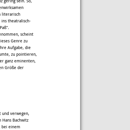
z gering sein. So,
nenwirksamen
 literarisch
ins theatralisch-
Paß“.
genommen, scheint
dieses Genre zu
ihre Aufgabe, die
umte, zu pointieren,
iner ganz eminenten,
ten Größe der
st und verwegen,
on Hans Bachwitz
t bei einem