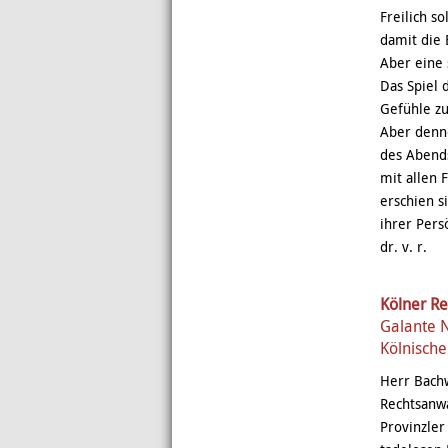
Freilich s
damit die
Aber eine 
Das Spiel 
Gefühle zu
Aber denno
des Abends
mit allen 
erschien s
ihrer Pers
dr. v. r.
Kölner Re
Galante 
Kölnische
Herr Bachw
Rechtsanwa
Provinzler