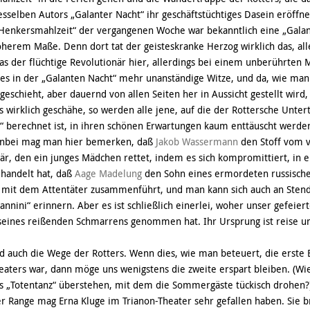
desselben Autors „Galanter Nacht“ ihr geschäftstüchtiges Dasein eröffne
Henkersmahlzeit“ der vergangenen Woche war bekanntlich eine „Galant
öherem Maße. Denn dort tat der geisteskranke Herzog wirklich das, all
as der flüchtige Revolutionär hier, allerdings bei einem unberührten
 es in der „Galanten Nacht“ mehr unanständige Witze, und da, wie man
 geschieht, aber dauernd von allen Seiten her in Aussicht gestellt wird,
s wirklich geschähe, so werden alle jene, auf die der Rottersche Untert
 berechnet ist, in ihren schönen Erwartungen kaum enttäuscht werde
nbei mag man hier bemerken, daß
Jakob Wassermann
den Stoff vom v
är, den ein junges Mädchen rettet, indem es sich kompromittiert, in 
handelt hat, daß
Aage Madelung
den Sohn eines ermordeten russisch
 mit dem Attentäter zusammenführt, und man kann sich auch an Stend
annini“ erinnern. Aber es ist schließlich einerlei, woher unser gefeier
eines reißenden Schmarrens genommen hat. Ihr Ursprung ist reise un
d auch die Wege der Rotters. Wenn dies, wie man beteuert, die erste 
eaters war, dann möge uns wenigstens die zweite erspart bleiben. (Wi
s „Totentanz“ überstehen, mit dem die Sommergäste tückisch drohen?
er Range mag Erna Kluge im Trianon-Theater sehr gefallen haben. Sie br