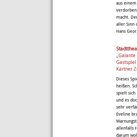
aus einem 
verdorben 
macht. Den
aller Sinn
Hans Geor
Stadtthea
„Galante
Gastspie
Kärtner Z
Dieses Spi
heißen. Sc
spielt sic
und es doc
sehr verfä
Eveline br
Warnungsta
allenfalls
darum woll