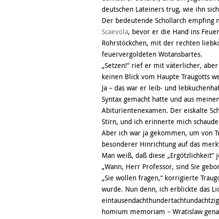
deutschen Lateiners trug, wie ihn si
Der bedeutende Schollarch empfing 
Scaevola
, bevor er die Hand ins Feuer
Rohrstöckchen, mit der rechten liebk
feuervergoldeten Wotansbartes.
„Setzen!“ rief er mit väterlicher, ab
keinen Blick vom Haupte Traugotts w
Ja – das war er leib- und lebkuchenha
Syntax gemacht hatte und aus meinen 
Abiturientenexamen. Der eiskalte Sch
Stirn, und ich erinnerte mich schaud
Aber ich war ja gekommen, um von Tr
besonderer Hinrichtung auf das merk
Man weiß, daß diese „Ergötzlichkeit“ j
„Wann, Herr Professor, sind Sie gebo
„Sie wollen fragen,“ korrigierte Trau
wurde. Nun denn, ich erblickte das Li
eintausendachthundertachtundachtzig 
homium memoriam – Wratislaw genannt