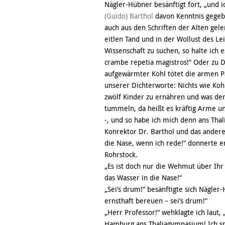
Nägler-Hübner besänftigt fort, „und
(Guido) Barthol
davon Kenntnis gegeb
auch aus den Schriften der Alten gel
eitlen Tand und in der Wollust des Le
Wissenschaft zu suchen, so halte ich 
crambe repetia magistros!“ Oder zu D
aufgewärmter Kohl tötet die armen Pa
unserer Dichterworte: Nichts wie Koh
zwölf Kinder zu ernähren und was der 
tummeln, da heißt es kräftig Arme un
-, und so habe ich mich denn ans Th
Konrektor Dr. Barthol und das andere 
die Nase, wenn ich rede!“ donnerte e
Rohrstock.
„Es ist doch nur die Wehmut über Ihr 
das Wasser in die Nase!“
„Sei’s drum!“ besänftigte sich Nägle
ernsthaft bereuen – sei’s drum!“
„Herr Professor!“ wehklagte ich laut,
Hamburg ans Thaliagymnasium! Ich sp