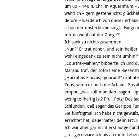
um 60 – 140 n. Chr. in Aquarimum – 
wahrlich – gern gestehe ich’s: glückh
delore – werde ich von dieser erhabe
schon der unsterbliche singt: Exegi
mir da wohl auf der Zunge?“
Ich sank zu nichts zusammen.
„Nun?“ Er trat näher, und sein heiße
wohl eingedenk zu sein nicht umhin?“
„Courths-Mahler,“ bibberte ich und d
Marabu traf, der sofort eine Riesenst
„Horratius Flaccus, Ignorant!“ dröhn
Zeus, wenn er auch die Achaier Gas a
empor, „was soll man dazu sagen – qu
wenig teilhaftig ist? Pfui, Potz! Des 
Schlünden, daß sogar das Gerippe Fur
Sie fünfzigmal: Ich habe nicht gewuß
errichtet hat, dauerhafter denn Erz. 
Ich war aber gar nicht erst aufgesta
„Ja – gern wäre ich bis an mein Lebe