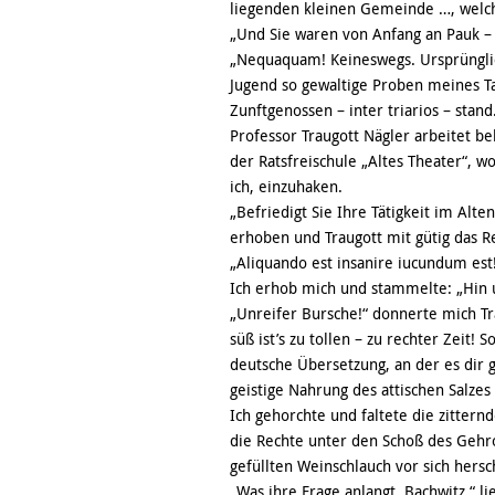
liegenden kleinen Gemeinde …, welche
„Und Sie waren von Anfang an Pauk – 
„Nequaquam! Keineswegs. Ursprünglic
Jugend so gewaltige Proben meines Ta
Zunftgenossen – inter triarios – stand
Professor Traugott Nägler arbeitet 
der Ratsfreischule „Altes Theater“, wo
ich, einzuhaken.
„Befriedigt Sie Ihre Tätigkeit im Alte
erhoben und Traugott mit gütig das Re
„Aliquando est insanire iucundum est!
Ich erhob mich und stammelte: „Hin 
„Unreifer Bursche!“ donnerte mich T
süß ist’s zu tollen – zu rechter Zeit! S
deutsche Übersetzung, an der es dir 
geistige Nahrung des attischen Salzes
Ich gehorchte und faltete die zitte
die Rechte unter den Schoß des Gehro
gefüllten Weinschlauch vor sich hers
„Was ihre Frage anlangt, Bachwitz,“ l