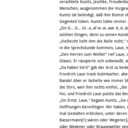
verachtete Kunitz, Jeschke, Freuden
Menschen, ausgenommen die Vorgese
Kunitz tat beleidigt, daß ihm Bomst 
Gegenteil loben. Kunitz lobte immer. 
„Ein G… G… Gr..a..af w..w..war d..d..d
solchen Dingen, denn zu seinen Kunden
„Vielleicht lieht ihm die Rolle nicht
in die Sprechstunde kommen, Laue, mi
„Den Herren zum Wohle!“ rief Laue, 
Glases. Er räusperte sich unbewußt, 
„Da haben Sie’s!“ gab der Arzt zu be
Friedrich Laue trank Kulmbacher, abe
Bande! Aber er lächelte wie immer bl
die Stirn, weil ihm nichts einfiel, „d
hin, und Friedrich Laue putzte das Be
„Im Ernst, Laue,“ begann Kunitz, „Sie
Hoffnungen berechtigen. Wir haben, o
mal Gestalten erblicken, unter deren
Bassermann[1] wären oder Wegener[2
oder Wegener oder Brausewetter sein