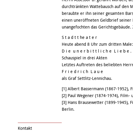
durchtränkten Wattebausch auf den 
beraubte er ihn seiner gesamten Barsc
einen uneröffneten Geldbrief seiner 
unangefochten das Gerichtsgebäude. Z
S t a d t t he a t e r
Heute abend 8 Uhr zum dritten Male:
D i e u n e r b i t t l i c h e L i e b e .
Schauspiel in drei Akten
Letztes Auftreten des beliebten Herr
F r i e d r i c h L a u e
als Graf Settlitz-Lennichau.
[1] Albert Bassermann (1867-1952), Fi
[2] Paul Wegener (1874-1974), Film- 
[3] Hans Brausewetter (1899-1945), F
Berlin.
Kontakt