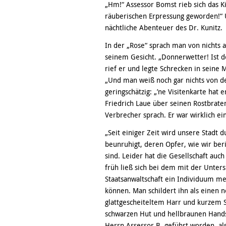
„Hm!“ Assessor Bomst rieb sich das Ki
räuberischen Erpressung geworden!“
nächtliche Abenteuer des Dr. Kunitz.
In der „Rose“ sprach man von nichts 
seinem Gesicht. „Donnerwetter! Ist d
rief er und legte Schrecken in seine
„Und man weiß noch gar nichts von de
geringschätzig: „’ne Visitenkarte hat 
Friedrich Laue über seinen Rostbrate
Verbrecher sprach. Er war wirklich e
„Seit einiger Zeit wird unsere Stadt
beunruhigt, deren Opfer, wie wir ber
sind. Leider hat die Gesellschaft auc
früh ließ sich bei dem mit der Unter
Staatsanwaltschaft ein Individuum m
können. Man schildert ihn als einen
glattgescheiteltem Harr und kurzem S
schwarzen Hut und hellbraunen Hands
Herrn Assessor B. geführt worden, al