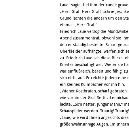
Laue“ sagte, fiel ihm der runde graue
„Herr Graf! Herr Graf!“ schrie Jesch
Grund lachten die andern um den Stam
einmal: „Herr Graf!“
Friedrich Laue verzog die Mundwinkel
Abend zusammentraf, obwohl sie ihm 
den er ständig bestellte. Scharf gebr
Überkleider aufhängte, warfen sich se
zu. Friedrich Laue sah diese Blicke, 
Kneifer beschäftigt war. Wie er sie 
war einflußreich, bereit und fähig, zu
sich nicht auf. Er reichte jedem ein
ein kleines Kulmbacher vor ihn hin.
„Wiener Rostbraten, scharf gebraten, n
wie vorhin der Graf Settitz-Lennichau
lachte. „So’n netter, junger Mann,“ 
Schauspieler werden. Traurig! Traurig!
„Laue, wie wird Ihnen angesichts die
größenwahnsinnige Augen. Im Innern w