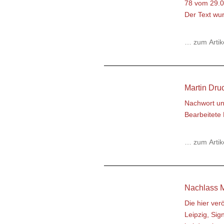
78 vom 29.0
Der Text wu
… zum Artik
Martin Dru
Nachwort un
Bearbeitete
… zum Artik
Nachlass M
Die hier ver
Leipzig, Sig