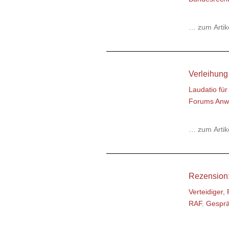
… zum Artik
Verleihung
Laudatio für
Forums Anwa
… zum Artik
Rezension:
Verteidiger,
RAF. Gespräc