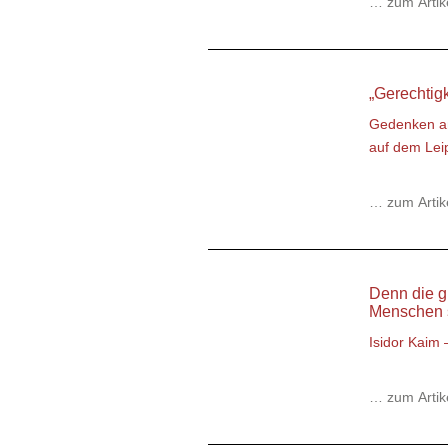
… zum Artik
„Gerechtigk
Gedenken an
auf dem Lei
… zum Artik
Denn die g
Menschen 
Isidor Kaim 
… zum Artik