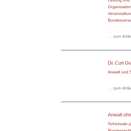
Lesung und 
Organisatio
Veranstaltu
Bundesverwa
… zum Artik
Dr. Curt G
Anwalt und S
… zum Artik
Anwalt oh
Schicksale j
Bundesrech