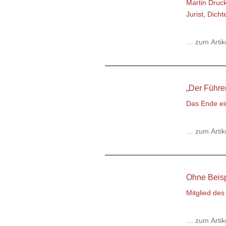
Martin Druc
Jurist, Dich
… zum Artik
„Der Führ
Das Ende ei
… zum Artik
Ohne Beisp
Mitglied de
… zum Artik