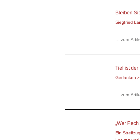
Bleiben Si
Siegfried L
… zum Artik
Tief ist d
Gedanken zu
… zum Artik
„Wer Pech h
Ein Streifz