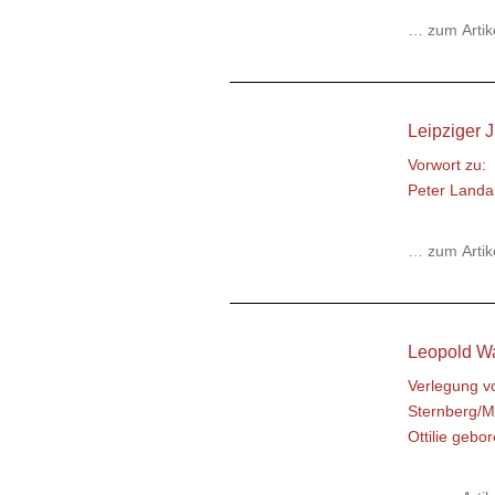
… zum Artik
Leipziger J
Vorwort zu:
Peter Landau
… zum Artik
Leopold W
Verlegung vo
Sternberg/M
Ottilie gebo