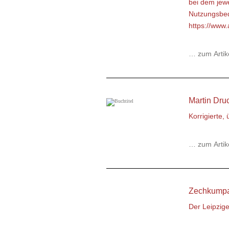
bei dem jew
Nutzungsbed
https://www.
… zum Artik
Martin Dru
Korrigierte,
… zum Artik
Zechkumpan
Der Leipzig